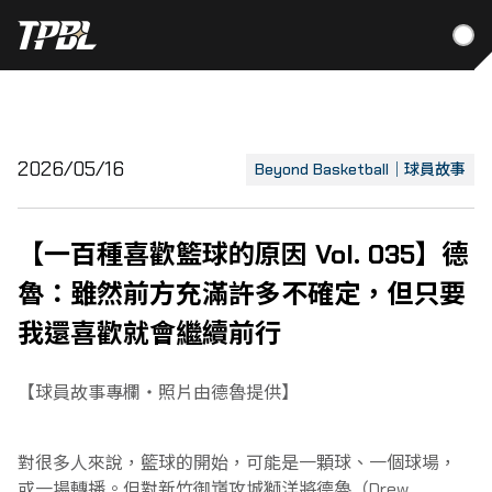
關於聯盟
2026/05/16
Beyond Basketball｜球員故事
關於聯盟
球隊
【一百種喜歡籃球的原因 Vol. 035】德
聯盟團隊
臺北台新戰神
魯：雖然前方充滿許多不確定，但只要
賽程
我還喜歡就會繼續前行
聯盟賽務
新北中信特攻
比賽數據
賽務規章
(2026/05/04修訂版)
選秀
【球員故事專欄・照片由德魯提供】
新北國王
球隊數據
選秀辦法
最新消息
對很多人來說，籃球的開始，可能是一顆球、一個球場，
桃園台啤永豐雲豹
選秀名單
或一場轉播。但對新竹御嵿攻城獅洋將德魯（Drew