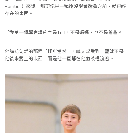
球員數據
Pember）來說，那更像是一種還沒學會選擇之前，就已經
獎項
新竹御嵿攻城獅
存在的東西。
數據排行
福爾摩沙夢想家
歷屆獎項
購票
「我第一個學會說的字是 ball，不是媽媽，也不是爸爸。」
特殊表現
高雄全家海神
票選活動
臺北台新戰神
他講這句話的那種「理所當然」，讓人感受到，籃球不是
FANTASY
歷史紀錄
他後來愛上的東西，而是他一直都在他血液裡流著。
新北中信特攻
創作者計畫
新北國王
訂閱電子報
桃園台啤永豐雲豹
新竹御嵿攻城獅