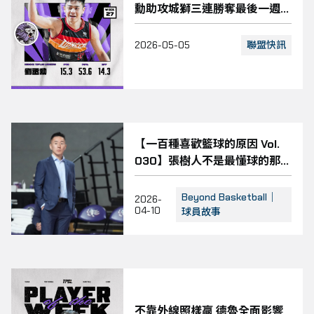
勳助攻城獅三連勝奪最後一週
MVP
聯盟快訊
2026-05-05
【一百種喜歡籃球的原因 Vol.
030】張樹人不是最懂球的那
個人，但願意為籃球、為團隊
準備到最後一刻
Beyond Basketball｜
2026-
04-10
球員故事
不靠外線照樣贏 德魯全面影響