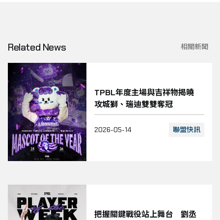
Related News
相關新聞
TPBL年度主場與吉祥物揭曉
攻城獅、瑞迪雙雙奪冠
聯盟快訊
2026-05-14
把握關鍵戰役站上舞台 劉丞