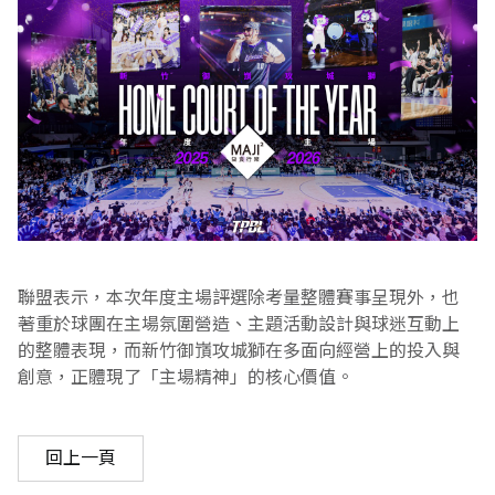
聯盟表示，本次年度主場評選除考量整體賽事呈現外，也
著重於球團在主場氛圍營造、主題活動設計與球迷互動上
的整體表現，而新竹御嵿攻城獅在多面向經營上的投入與
創意，正體現了「主場精神」的核心價值。
回上一頁