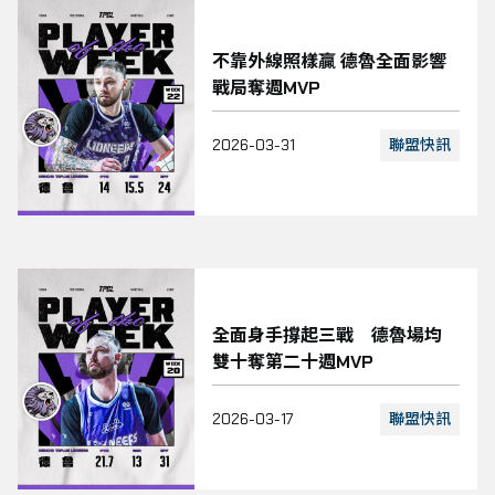
不靠外線照樣贏 德魯全面影響
戰局奪週MVP
聯盟快訊
2026-03-31
全面身手撐起三戰 德魯場均
雙十奪第二十週MVP
聯盟快訊
2026-03-17