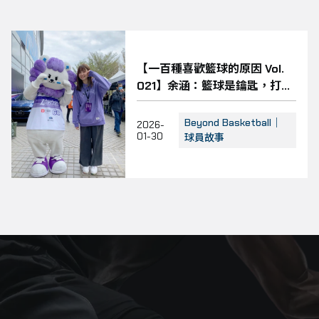
【一百種喜歡籃球的原因 Vol.
021】余涵：籃球是鑰匙，打開
了人生道路
Beyond Basketball｜
2026-
01-30
球員故事