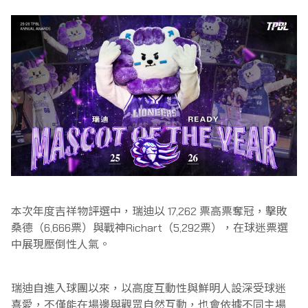
球員數據
獎項
新竹御嵿攻城獅
數據排行
福爾摩沙夢想家
歷屆獎項
購票
特殊表現
高雄全家海神
票選活動
臺北台新戰神
FANTASY
歷史紀錄
新北中信特攻
創作者計畫
新北國王
本次年度吉祥物評選中，瑞迪以 17,262 票高票奪冠，擊敗
訂閱電子報
桑德（6,666票）與戰神Richart（5,292票），在球迷票選
桃園台啤永豐雲豹
中展現壓倒性人氣。
新竹御嵿攻城獅
瑞迪自進入球團以來，以高度互動性與鮮明人設深受球迷
喜愛，不僅能在場邊與觀眾自然互動，也會依據不同主場